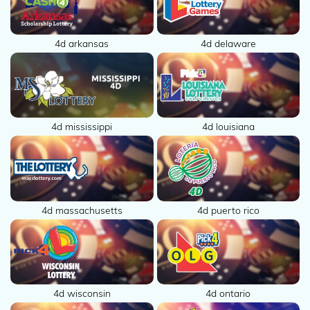
4d arkansas
4d delaware
4d mississippi
4d louisiana
4d massachusetts
4d puerto rico
4d wisconsin
4d ontario