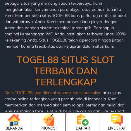
Sebagai situs yang memang sudah terpercaya, kami
mengutamakan kenyamanan para player atau pemain tercinta
kami. Member setia situs TOGEL88 tidak perlu ragu untuk deposit
dan withdrawal Anda. Kami memproses dana player dengan
Aman dan dengan sistem teknologi tercanggih. Berapapun
nominal kemenangan WD Anda, pasti akan terbayar lunas 100%
ke rekening Anda. Situs TOGEL88 telah dipercaya hingga jutaan
member karena kredibilitas dan kejujuran dalam situs kami.
TOGEL88 SITUS SLOT
TERBAIK DAN
TERLENGKAP
Situs TOGEL88 juga dikenal sebagai situs judi online
atau situs
casino online terlengkap yang pernah ada di Indonesia. Kami
memberikan dan menyediakan semua opsi permainan mulai dari
jenis permainan togel, slot, judi bola, live casino dan juga e-sport.
Dengan menggunakan teknologi tercanggih dari beberapa
provider ternama di dunia seperti Pragmatic Play, Evolution
BERANDA
PROMOSI
DAFTAR
LIVE CHAT
Gaming, IDN Play, IDN Live, dan berbagai jenis provider judi online