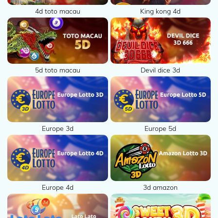
4d toto macau
King kong 4d
REFERRAL
PROMOSI
HUBUNGI
5d toto macau
Devil dice 3d
KAMI
DOWNLOAD
DAFTAR
Europe 3d
Europe 5d
MASUK
Lupa
Password?
Europe 4d
3d amazon
Butuh
LIVE
Bantuan?
CHAT