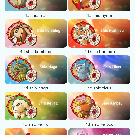
4d shio ular
4d shio ayam
4d shio kambing
4d shio harimau
4d shio naga
4d shio tikus
4d shio kelinci
4d shio kerbau