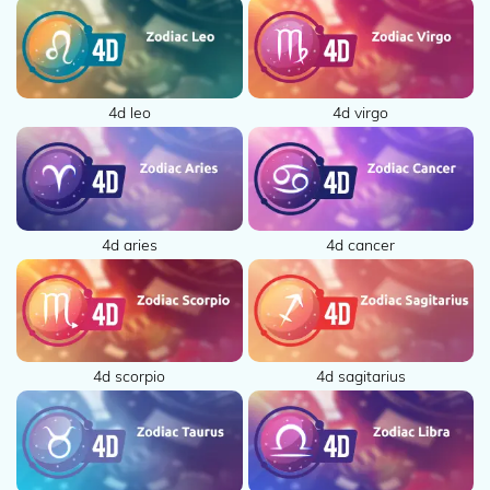
4d leo
4d virgo
4d aries
4d cancer
4d scorpio
4d sagitarius