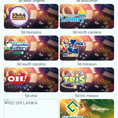
3d west virginia
3d wisconsin
3d monazos
3d north carolina
3d south carolina
3d missouri
5d ohio
5d tris mexico