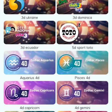
3d ukraine
3d dominica
3d ecuador
5d sport toto
Aquarius 4d
Pisces 4d
4d capricorn
4d gemini