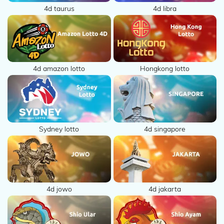
4d taurus
4d libra
4d amazon lotto
Hongkong lotto
Sydney lotto
4d singapore
4d jowo
4d jakarta