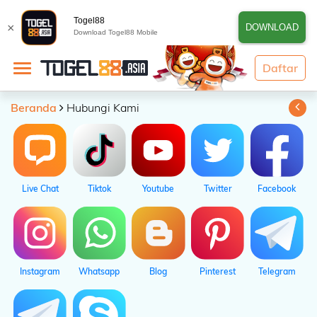
Togel88
×
DOWNLOAD
Download Togel88 Mobile
BERANDA
Daftar
NEWS :
 MUDAH Dengan FITUR Terbaru, Deposit Via : - VIRTUAL ACCOUNT - E
DAFTAR
Beranda
Hubungi Kami
TOGEL
LIVE
CASINO
Live Chat
Tiktok
Youtube
Twitter
Facebook
SLOT
GAMES
ESPORTS
Instagram
Whatsapp
Blog
Pinterest
Telegram
DEPOSIT
HISTORY