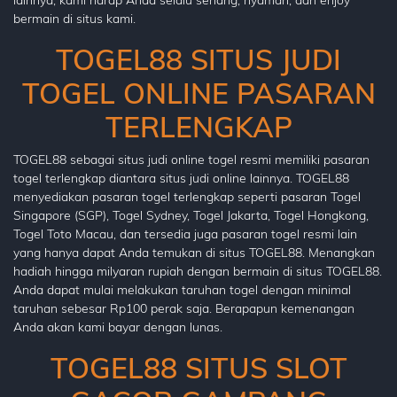
lainnya, kami harap Anda selalu senang, nyaman, dan enjoy
bermain di situs kami.
TOGEL88 SITUS JUDI
TOGEL ONLINE PASARAN
TERLENGKAP
TOGEL88 sebagai situs judi online togel resmi memiliki pasaran
togel terlengkap diantara situs judi online lainnya. TOGEL88
menyediakan pasaran togel terlengkap seperti pasaran Togel
Singapore (SGP), Togel Sydney, Togel Jakarta, Togel Hongkong,
Togel Toto Macau, dan tersedia juga pasaran togel resmi lain
yang hanya dapat Anda temukan di situs TOGEL88. Menangkan
hadiah hingga milyaran rupiah dengan bermain di situs TOGEL88.
Anda dapat mulai melakukan taruhan togel dengan minimal
taruhan sebesar Rp100 perak saja. Berapapun kemenangan
Anda akan kami bayar dengan lunas.
TOGEL88 SITUS SLOT