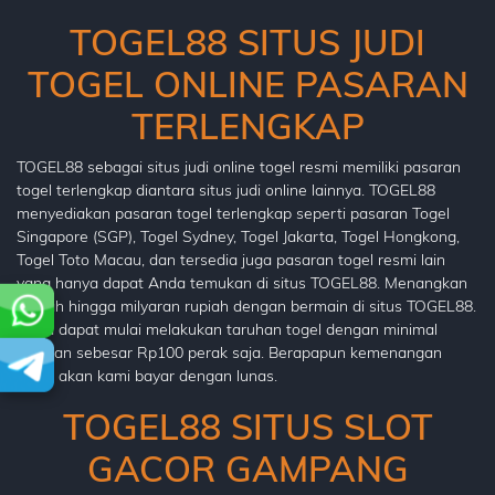
TOGEL88 SITUS JUDI
TOGEL ONLINE PASARAN
TERLENGKAP
TOGEL88 sebagai situs judi online togel resmi memiliki pasaran
togel terlengkap diantara situs judi online lainnya. TOGEL88
menyediakan pasaran togel terlengkap seperti pasaran Togel
Singapore (SGP), Togel Sydney, Togel Jakarta, Togel Hongkong,
Togel Toto Macau, dan tersedia juga pasaran togel resmi lain
yang hanya dapat Anda temukan di situs TOGEL88. Menangkan
hadiah hingga milyaran rupiah dengan bermain di situs TOGEL88.
Anda dapat mulai melakukan taruhan togel dengan minimal
taruhan sebesar Rp100 perak saja. Berapapun kemenangan
Anda akan kami bayar dengan lunas.
TOGEL88 SITUS SLOT
GACOR GAMPANG