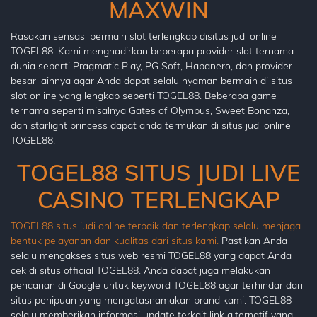
MAXWIN
Rasakan sensasi bermain slot terlengkap disitus judi online
TOGEL88. Kami menghadirkan beberapa provider slot ternama
dunia seperti Pragmatic Play, PG Soft, Habanero, dan provider
besar lainnya agar Anda dapat selalu nyaman bermain di situs
slot online yang lengkap seperti TOGEL88. Beberapa game
ternama seperti misalnya Gates of Olympus, Sweet Bonanza,
dan starlight princess dapat anda termukan di situs judi online
TOGEL88.
TOGEL88 SITUS JUDI LIVE
CASINO TERLENGKAP
TOGEL88 situs judi online terbaik dan terlengkap selalu menjaga
bentuk pelayanan dan kualitas dari situs kami.
Pastikan Anda
selalu mengakses situs web resmi TOGEL88 yang dapat Anda
cek di situs official TOGEL88. Anda dapat juga melakukan
pencarian di Google untuk keyword TOGEL88 agar terhindar dari
situs penipuan yang mengatasnamakan brand kami. TOGEL88
selalu memberikan informasi update terkait link alternatif yang