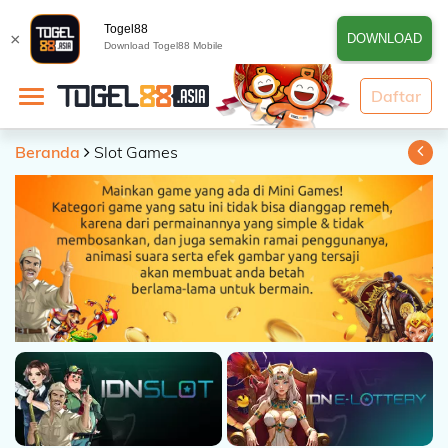
Togel88
×
DOWNLOAD
Download Togel88 Mobile
BERANDA
Daftar
NEWS :
H Dengan FITUR Terbaru, Deposit Via : - VIRTUAL ACCOUNT - E-WAL
DAFTAR
Beranda
Slot Games
TOGEL
LIVE
CASINO
SLOT
GAMES
ESPORTS
DEPOSIT
HISTORY