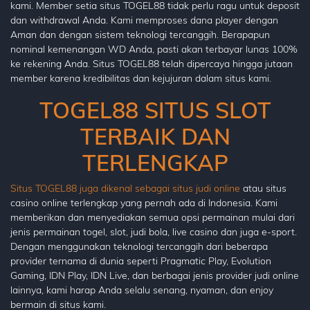
kami. Member setia situs TOGEL88 tidak perlu ragu untuk deposit
dan withdrawal Anda. Kami memproses dana player dengan
Aman dan dengan sistem teknologi tercanggih. Berapapun
nominal kemenangan WD Anda, pasti akan terbayar lunas 100%
ke rekening Anda. Situs TOGEL88 telah dipercaya hingga jutaan
member karena kredibilitas dan kejujuran dalam situs kami.
TOGEL88 SITUS SLOT
TERBAIK DAN
TERLENGKAP
Situs TOGEL88 juga dikenal sebagai situs judi online
atau situs
casino online terlengkap yang pernah ada di Indonesia. Kami
memberikan dan menyediakan semua opsi permainan mulai dari
jenis permainan togel, slot, judi bola, live casino dan juga e-sport.
Dengan menggunakan teknologi tercanggih dari beberapa
provider ternama di dunia seperti Pragmatic Play, Evolution
Gaming, IDN Play, IDN Live, dan berbagai jenis provider judi online
lainnya, kami harap Anda selalu senang, nyaman, dan enjoy
bermain di situs kami.