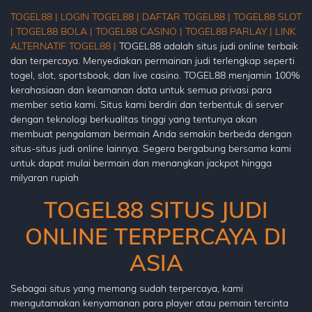
TOGEL88 |
LOGIN TOGEL88 |
DAFTAR TOGEL88 |
TOGEL88 SLOT
|
TOGEL88 BOLA |
TOGEL88 CASINO |
TOGEL88 PARLAY |
LINK
ALTERNATIF TOGEL88 |
TOGEL88 adalah situs judi online terbaik
dan terpercaya. Menyediakan permainan judi terlengkap seperti
togel, slot, sportsbook, dan live casino. TOGEL88 menjamin 100%
kerahasiaan dan keamanan data untuk semua privasi para
member setia kami. Situs kami berdiri dan terbentuk di server
dengan teknologi berkualitas tinggi yang tentunya akan
membuat pengalaman bermain Anda semakin berbeda dengan
situs-situs judi online lainnya. Segera bergabung bersama kami
untuk dapat mulai bermain dan menangkan jackpot hingga
milyaran rupiah
TOGEL88 SITUS JUDI
ONLINE TERPERCAYA DI
ASIA
Sebagai situs yang memang sudah terpercaya, kami
mengutamakan kenyamanan para player atau pemain tercinta