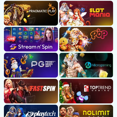
REFERRAL
PROMOSI
HUBUNGI
KAMI
DOWNLOAD
DAFTAR
MASUK
Lupa
Password?
Butuh
LIVE
Bantuan?
CHAT